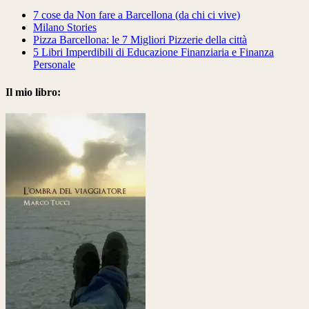
7 cose da Non fare a Barcellona (da chi ci vive)
Milano Stories
Pizza Barcellona: le 7 Migliori Pizzerie della città
5 Libri Imperdibili di Educazione Finanziaria e Finanza
Personale
Il mio libro: