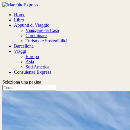
Home
Libro
Appunti di Viaggio
Viaggiare da Casa
Camminare
Turismo e Sostenibilità
Barcellona
Viaggi
Europa
Asia
Sud America
Consulenze Express
Seleziona una pagina