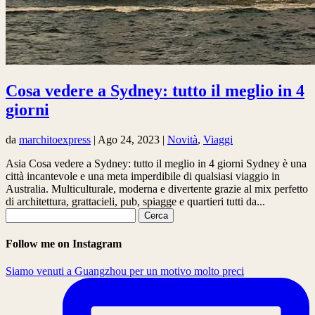
Cosa vedere a Sydney: tutto il meglio in 4
giorni
da
marchitoexpress
|
Ago 24, 2023
|
Novità
,
Viaggi
Asia Cosa vedere a Sydney: tutto il meglio in 4 giorni Sydney è una
città incantevole e una meta imperdibile di qualsiasi viaggio in
Australia. Multiculturale, moderna e divertente grazie al mix perfetto
di architettura, grattacieli, pub, spiagge e quartieri tutti da...
Ricerca
per:
Follow me on Instagram
Siamo venuti a Guangzhou per un motivo molto preci