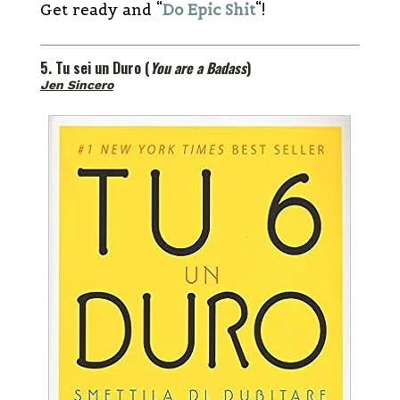
Get ready and “
Do Epic Shit
“!
5. Tu sei un Duro (
You are a Badass
)
Jen Sincero