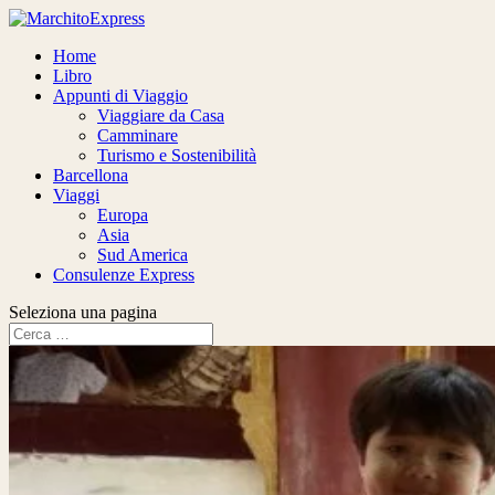
Home
Libro
Appunti di Viaggio
Viaggiare da Casa
Camminare
Turismo e Sostenibilità
Barcellona
Viaggi
Europa
Asia
Sud America
Consulenze Express
Seleziona una pagina