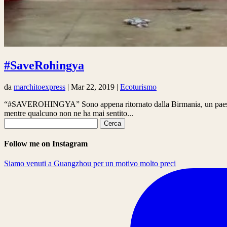
#SaveRohingya
da
marchitoexpress
|
Mar 22, 2019
|
Ecoturismo
“#SAVEROHINGYA” Sono appena ritornato dalla Birmania, un paese stupen
mentre qualcuno non ne ha mai sentito...
Ricerca
per:
Follow me on Instagram
Siamo venuti a Guangzhou per un motivo molto preci