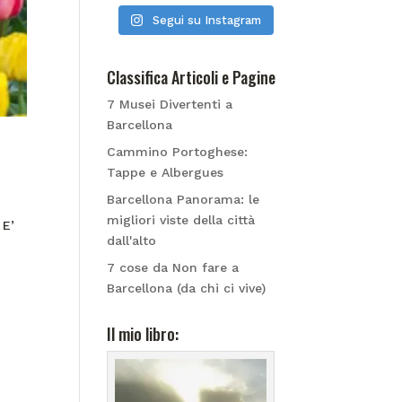
Segui su Instagram
Classifica Articoli e Pagine
7 Musei Divertenti a
Barcellona
Cammino Portoghese:
Tappe e Albergues
Barcellona Panorama: le
migliori viste della città
 E’
dall'alto
7 cose da Non fare a
Barcellona (da chi ci vive)
Il mio libro: