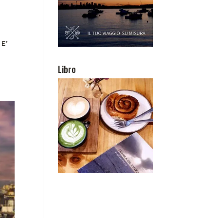
 E’
Libro