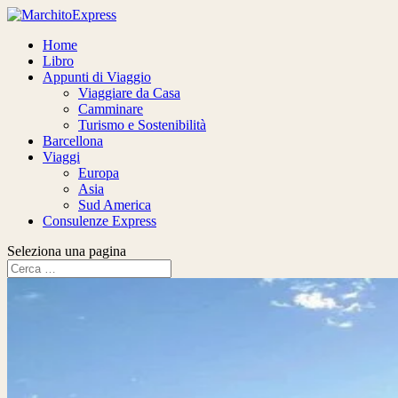
Home
Libro
Appunti di Viaggio
Viaggiare da Casa
Camminare
Turismo e Sostenibilità
Barcellona
Viaggi
Europa
Asia
Sud America
Consulenze Express
Seleziona una pagina