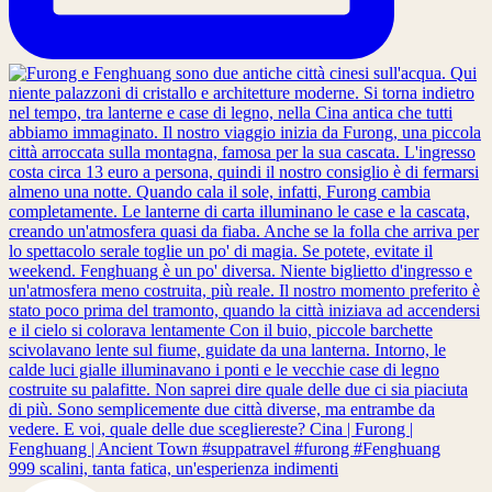
999 scalini, tanta fatica, un'esperienza indimenti